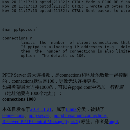
Nov 20 11:17:13 pptpd[21132]: CTRL: Made a ECHO RPLY pa
Nov 20 11:17:13 pptpd[21132]: CTRL: I wrote 20 bytes to
Nov 20 11:17:13 pptpd[21132]: CTRL: Sent packet to clie
#man pptpd.conf

connections n

	limits  the  number  of client connections that may be accepted.

	If pptpd is allocating IP addresses (e.g.  delegate is not used)

	then  the  number of connections is also limited by the remoteip

	option.  The default is 100.
PPTP Server 最大连接数，是connections和地址池数量一起控制
的，connections默认是100，导致无法连接更多。
如果希望最大连接1000条，可以在pptpd.conf中添加一行配置
（地址池要有1000个地址）：
connections 1000
本条目发布于
2014-11-21
。属于
Linux
分类，被贴了
connections
、
pptp server
、
pptpd maximum connections
、
Received PPTP Control Message (type: 5)
标签。
作者是
aigol
。