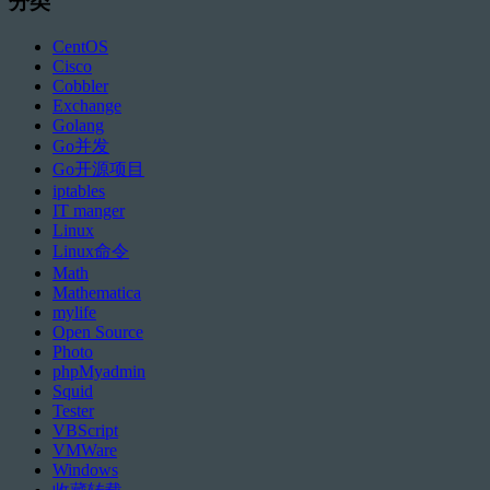
分类
CentOS
Cisco
Cobbler
Exchange
Golang
Go并发
Go开源项目
iptables
IT manger
Linux
Linux命令
Math
Mathematica
mylife
Open Source
Photo
phpMyadmin
Squid
Tester
VBScript
VMWare
Windows